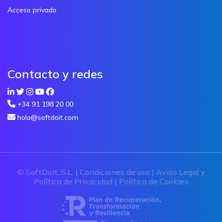
Acceso privado
Contacto y redes
+34 91 198 20 00
hola@softdoit.com
© SoftDoit, S.L. |
Condiciones de uso
|
Aviso Legal y
Política de Privacidad
|
Política de Cookies