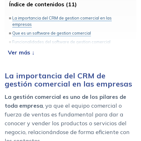
Índice de contenidos (11)
La importancia del CRM de gestion comercial en las
empresas
Que es un software de gestion comercial
Funcionalidades del software de gestion comercial
Gestion de clientes actuales y potenciales
Control de visitas y acciones de venta
Factores del CRM comercial que aumentan la productividad y
La importancia del CRM de
las ventas
gestión comercial en las empresas
1. Movilidad
La gestión comercial es uno de los pilares de
2. Gestion de agenda comercial
toda empresa
, ya que
el equipo comercial o
Beneficios de utilizar un software para comerciales
fuerza de ventas es fundamental para dar a
Consejos para realizar para un buen seguimiento comercial
conocer y vender los productos o servicios del
Como elegir el mejor software de gestion comercial para tu
negocio, relacionándose de forma eficiente con
empresa
los contactos.