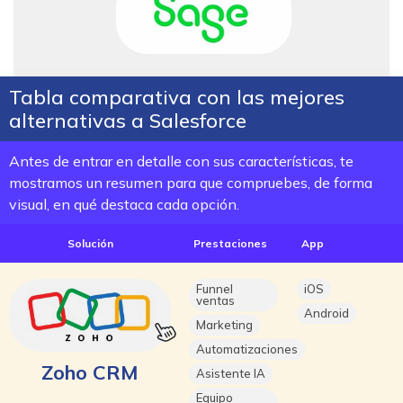
Tabla comparativa con las mejores
alternativas a Salesforce
Antes de entrar en detalle con sus características, te
mostramos un resumen para que compruebes, de forma
visual, en qué destaca cada opción.
Solución
Prestaciones
App
Funnel
iOS
ventas
Android
Marketing
Automatizaciones
Zoho CRM
Asistente IA
Equipo