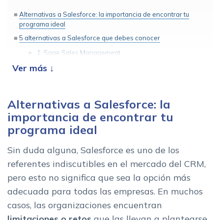
Alternativas a Salesforce: la importancia de encontrar tu
programa ideal
5 alternativas a Salesforce que debes conocer
1. Sage Sales Management
2. Zoho CRM
3. HubSpot
4. Pipedrive
Alternativas a Salesforce: la
5. Microsoft Dynamics 365 Sales
importancia de encontrar tu
¿Cual es la mejor alternativa a Salesforce para tu empresa?
programa ideal
Sin duda alguna, Salesforce es uno de los
referentes indiscutibles en el mercado del CRM,
pero esto no significa que sea la opción más
adecuada para todas las empresas. En muchos
casos, las organizaciones encuentran
limitaciones o retos
que las llevan a plantearse