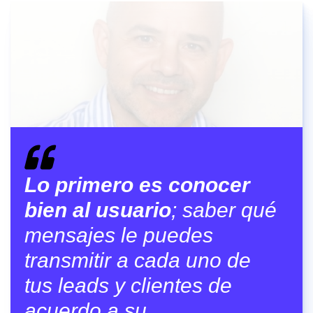
Lo primero es conocer
bien al usuario
; saber qué
mensajes le puedes
transmitir a cada uno de
tus leads y clientes de
acuerdo a su