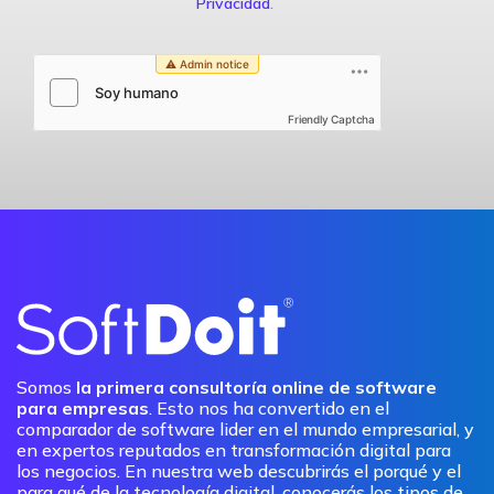
Privacidad
.
Friendly Captcha
Somos
la primera consultoría online de software
para empresas
. Esto nos ha convertido en el
comparador de software lider en el mundo empresarial, y
en expertos reputados en transformación digital para
los negocios. En nuestra web descubrirás el porqué y el
para qué de la tecnología digital, conocerás los tipos de