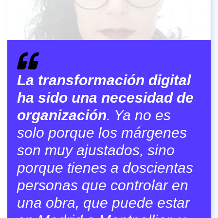
La transformación digital
ha sido una necesidad de
organización
. Ya no es
solo porque los márgenes
son muy ajustados, sino
porque tienes a doscientas
personas que controlar en
una obra, que puede estar