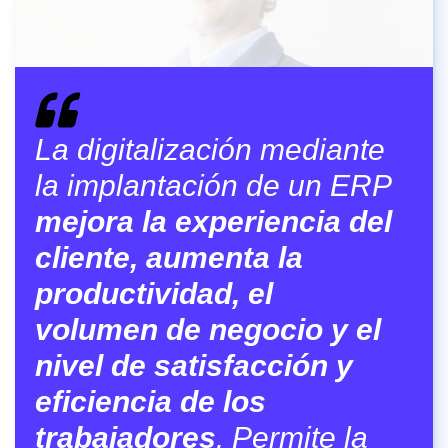
La digitalización mediante
la implantación de un ERP
mejora la experiencia del
cliente, aumenta la
productividad, el
volumen de negocio y el
nivel de satisfacción y
eficiencia de los
trabajadores
. Permite la