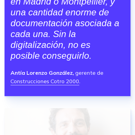
en Madrid o Montpellier, y
una cantidad enorme de
documentación asociada a
cada una. Sin la
digitalización, no es
posible conseguirlo.
Antía Lorenzo González,
gerente de
Construcciones Cotro 2000
.