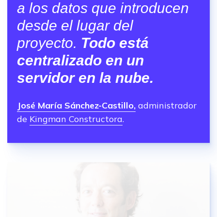
a los datos que introducen
desde el lugar del
proyecto.
Todo está
centralizado en un
servidor en la nube.
José María Sánchez-Castillo,
administrador
de
Kingman Constructora
.