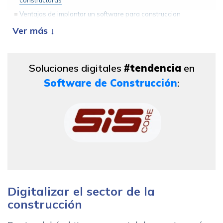
constructoras
Ventajas de implantar un software para construccion
Movilidad, la gran funcionalidad que necesitaba el sector
Tecnologia puntera para el avance de la construccion
El futuro de la construccion: mayor sostenibilidad e
industrializacion
Soluciones digitales
#tendencia
en
Software de Construcción
:
Digitalizar el sector de la
construcción