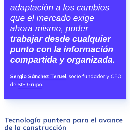
adaptación a los cambios
que el mercado exige
ahora mismo, poder
trabajar desde cualquier
punto con la información
compartida y organizada.
Sergio Sánchez Teruel
, socio fundador y CEO
de
SIS Grupo
.
Tecnología puntera para el avance
de la construcción