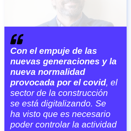
Con el empuje de las
nuevas generaciones y la
nueva normalidad
provocada por el covid
, el
sector de la construcción
se está digitalizando. Se
ha visto que es necesario
poder controlar la actividad