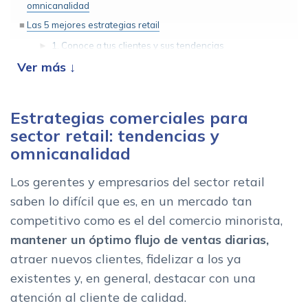
omnicanalidad
Las 5 mejores estrategias retail
1. Conoce a tus clientes y sus tendencias
2. Personalizacion y exclusividad
3. Facilita el flujo de compra
4. Interaccion omnicanal
Estrategias comerciales para
5. Shoppertainment
sector retail: tendencias y
Como desarrollar una estrategia retail con facilidad
omnicanalidad
Las claves del retail marketing
Los gerentes y empresarios del sector retail
saben lo difícil que es, en un mercado tan
competitivo como es el del comercio minorista,
mantener un óptimo flujo de ventas diarias,
atraer nuevos clientes, fidelizar a los ya
existentes y, en general, destacar con una
atención al cliente de calidad.