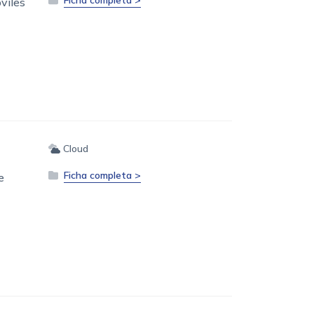
Ficha completa >
viles
Cloud
Ficha completa >
e