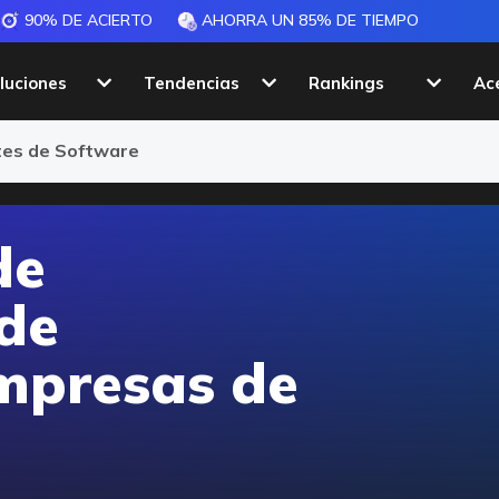
90% DE ACIERTO
AHORRA UN 85% DE TIEMPO
luciones
Tendencias
Rankings
Ac
ios
ntes de Software
de
 de
mpresas de