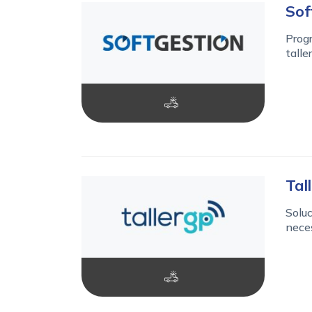
Sof
Progr
talle
Tal
Soluc
neces