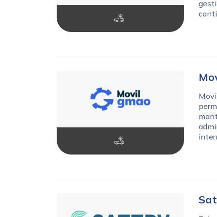
gesti
conti
Mo
Movil
permi
mante
admin
inter
Sa