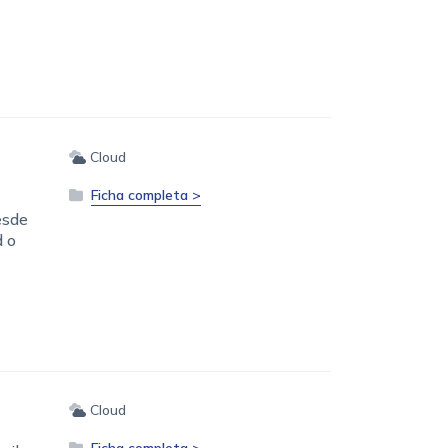
Cloud
Ficha completa >
esde
d o
Cloud