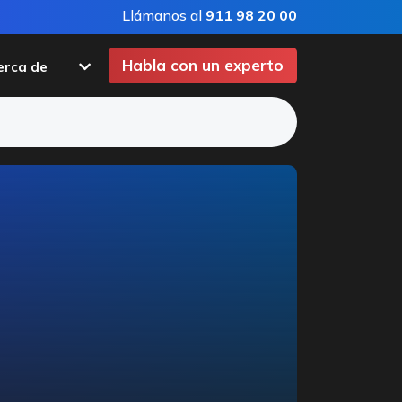
Llámanos al
911 98 20 00
Habla con un experto
erca de