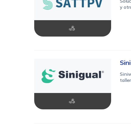
Soluc
y otr
Sin
Siniw
talle