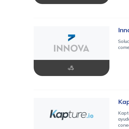
Inn
Soluc
comer
Kap
Kaptu
ayuda
conec