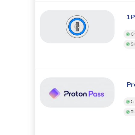
1P
Ci
Si
Pr
Ci
Ri