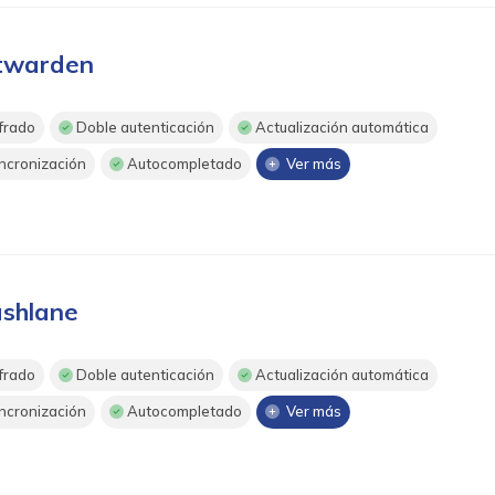
twarden
frado
Doble autenticación
Actualización automática
ncronización
Autocompletado
Ver más
shlane
frado
Doble autenticación
Actualización automática
ncronización
Autocompletado
Ver más