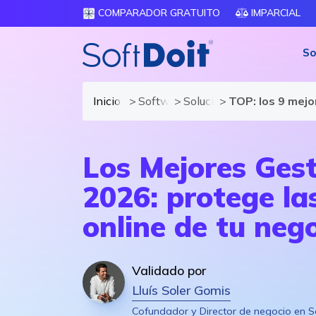
COMPARADOR GRATUITO
IMPARCIAL
So
Inicio
Software de Seguridad informátic
Soluciones y módulos de 
TOP: los 9 mej
Los Mejores Ges
2026: protege las
online de tu neg
Validado por
Lluís Soler Gomis
Cofundador y Director de negocio en S