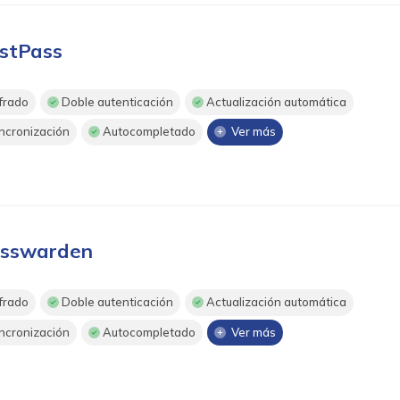
stPass
frado
Doble autenticación
Actualización automática
ncronización
Autocompletado
Ver más
sswarden
frado
Doble autenticación
Actualización automática
ncronización
Autocompletado
Ver más