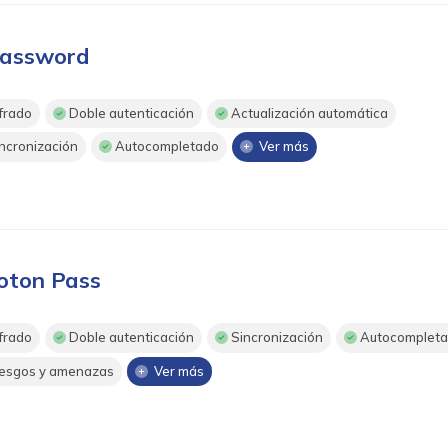
assword
frado
Doble autenticación
Actualización automática
ncronización
Autocompletado
Ver más
oton Pass
frado
Doble autenticación
Sincronización
Autocomplet
esgos y amenazas
Ver más