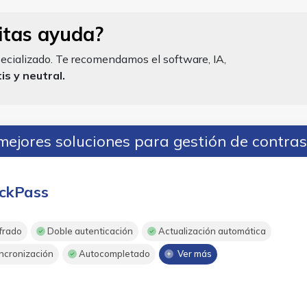
itas ayuda?
ecializado. Te recomendamos el software, IA,
s y neutral.
mejores soluciones para gestión de contra
ckPass
frado
Doble autenticación
Actualización automática
ncronización
Autocompletado
Ver más