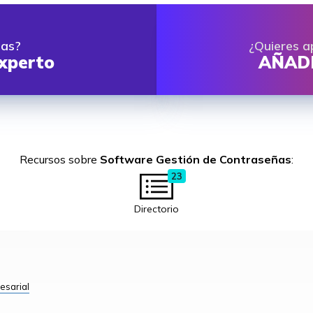
das?
¿Quieres a
xperto
AÑADE
Recursos sobre
Software Gestión de Contraseñas
:
23
Directorio
esarial