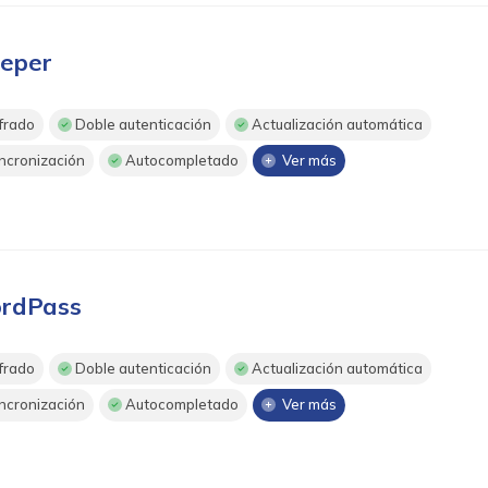
eper
frado
Doble autenticación
Actualización automática
ncronización
Autocompletado
Ver más
rdPass
frado
Doble autenticación
Actualización automática
ncronización
Autocompletado
Ver más