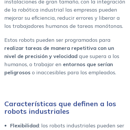
instalaciones de gran tamaño, con la integración
Robotica en industria Alimentaria
de la robótica industrial las empresas pueden
Robotica en Agricultura
mejorar su eficiencia, reducir errores y liberar a
Robotica en Logistica y distribucion
los trabajadores humanos de tareas monótonas.
Robotica en sector Energetico
Innovaciones y tendencias emergentes en robotica industrial
Estos robots pueden ser programados para
Paso a paso: Guia completa para implementar robotica
realizar tareas de manera repetitiva con un
industrial con exito
nivel de precisión y velocidad
que supera a los
humanos, o trabajar en
entornos que serían
peligrosos
o inaccesibles para los empleados.
Características que definen a los
robots industriales
Flexibilidad
: los robots industriales pueden ser