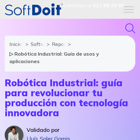
Llámanos al
911 98 20 00
Inicio
Software Industrial
Reportajes
▷ Robótica Industrial: Guía de usos y
aplicaciones
Robótica Industrial: guía
para revolucionar tu
producción con tecnología
innovadora
Validado por
Lluís Soler Gomis