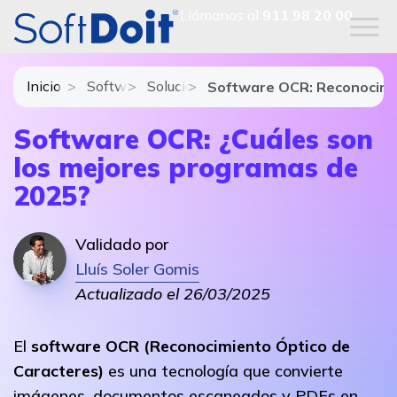
Llámanos al
911 98 20 00
Inicio
Software de Gestión Documental
Soluciones y módulos de Software de
Software OCR: Reconocimi
Software OCR: ¿Cuáles son
los mejores programas de
2025?
Validado por
Lluís Soler Gomis
Actualizado el 26/03/2025
El
software OCR (Reconocimiento Óptico de
Caracteres)
es una tecnología que convierte
imágenes, documentos escaneados y PDFs en