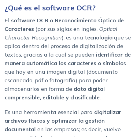
Principales usos del sistema de Reconocimiento Optico de
¿Qué es el software OCR?
Caracteres
Digitalizacion de documentos historicos
El
software OCR o Reconocimiento Óptico de
Automatizacion de procesos en administracion
Caracteres
(por sus siglas en inglés,
Optical
Reconocimiento de texto en facturas y contratos
Character Recognition
), es una
tecnología
que se
Industria sanitaria y legal
aplica dentro del proceso de digitalización de
textos, gracias a la cual se pueden
identificar de
Los mejores sistemas de Gestión Documental
manera automática los caracteres o símbolo
s
Tabla con los mejores Software OCR para empresas
que hay en una imagen digital (documento
Caracteristicas de los mejores Software OCR
escaneado, pdf o fotografía) para poder
Precision
almacenarlos en forma de
dato digital
Compatibilidad
comprensible, editable y clasificable
.
Velocidad de procesamiento
Integracion
Es una herramienta esencial para
digitalizar
Futuro del programa de Reconocimiento Optico de Caracteres
archivos físicos y optimizar la gestión
Conclusion: el mejor software OCR para tu empresa
documental
en las empresas; es decir, vuelve