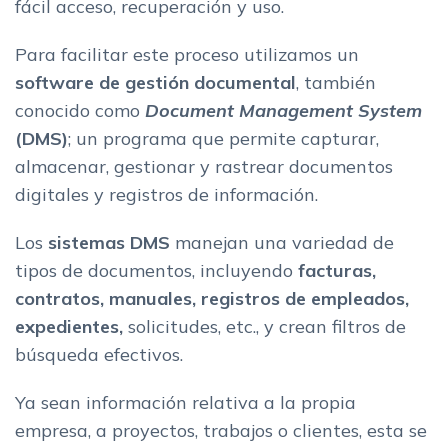
fácil acceso, recuperación y uso.
Recuperacion y busqueda avanzada
Compatibilidad con normativas
Para facilitar este proceso utilizamos un
Factores a tener en cuenta al elegir una herramienta de
software
de gestión documental
, también
gestion documental
conocido como
Document Management System
Funcionalidades imprescindibles de una plataforma de
(DMS)
; un programa que permite capturar,
gestion documental y archivos
almacenar, gestionar y rastrear documentos
El mejor programa de gestion documental para tu empresa
digitales y registros de información.
Los
sistemas DMS
manejan una variedad de
tipos de documentos, incluyendo
facturas,
contratos, manuales, registros de empleados,
expedientes,
solicitudes, etc., y crean filtros de
búsqueda efectivos.
Ya sean información relativa a la propia
empresa, a proyectos, trabajos o clientes, esta se