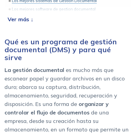
Los mejores sistemas de Gestión Documental
Los mejores software de gestion documental
DocuWare
Docuindexa
Zoho Workdrive
Qué es un programa de gestión
Nubhora
documental (DMS) y para qué
Sesame
sirve
JornAda
La gestión documental
es mucho más que
Woffu
escanear papel y guardar archivos en un disco
Caracteristicas de un buen gestor documental
duro; abarca su captura, distribución,
Almacenamiento centralizado y accesibilidad
almacenamiento, seguridad, recuperación y
Organizacion y clasificacion automatica
disposición. Es una forma de
organizar y
Flujos de trabajo automatizados
controlar el flujo de documentos
de una
Seguridad y control de acceso
empresa, desde su creación hasta su
Integracion con los procesos de la empresa
almacenamiento, en un formato que permite un
Escalabilidad y almacenamiento