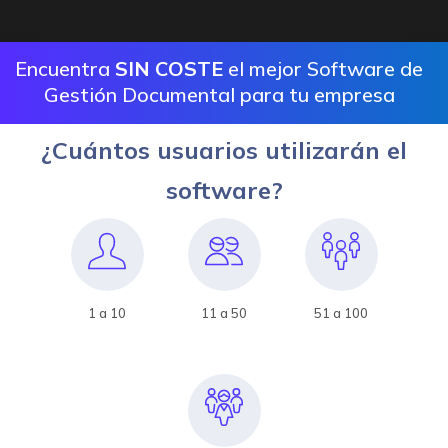
Encuentra
SIN COSTE
el mejor Software de
Gestión Documental para tu empresa
¿Cuántos usuarios utilizarán el
software?
1 a 10
11 a 50
51 a 100