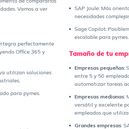
momento de compararlos
SAP Joule: Más orien
idades. Vamos a ver
necesidades complejas
Sage Copilot: Posible
escalable para pymes.
 integra perfectamente
uyendo Office 365 y
Tamaño de tu emp
Empresas pequeñas
:
a utilizan soluciones
entre 5 y 50 empleado
striales.
automatizar tareas ad
zado para pymes.
Empresas medianas
:
versátil y excelente 
empleados que utiliza
Grandes empresas
: S