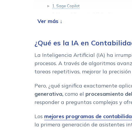
1. Sage Copilot
2. Microsoft Dynamics 365 Copilot
3. SAP Joule
Como elegir el mejor Asistente IA para la Contabi
¿Qué es la IA en Contabilid
Integracion
Curva de aprendizaje
La Inteligencia Artificial (IA) ha irru
Escalabilidad y precio
procesos. A través de algoritmos avan
Tamano de tu empresa
tareas repetitivas, mejorar la precisió
Ventajas de la IA en la Contabilidad
Pero, ¿qué significa exactamente aplic
Conclusion: ¿Es el momento de integrar IA en la c
generativa,
como el
procesamiento del
responder a preguntas complejas y ofre
Los
mejores programas de contabilid
la primera generación de asistentes in