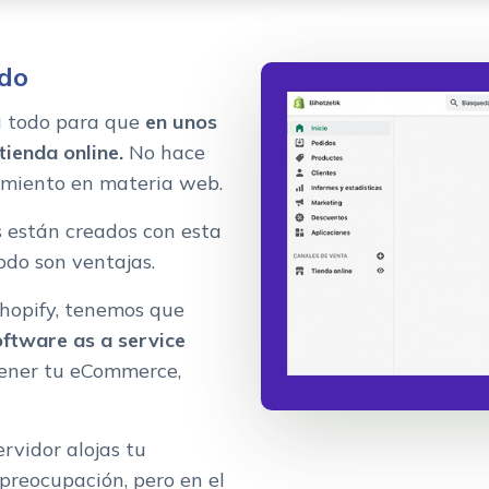
odo
a todo para que
en unos
tienda online.
No hace
cimiento en materia web.
s están creados con esta
odo son ventajas.
Shopify, tenemos que
oftware as a service
tener tu eCommerce,
ervidor alojas tu
preocupación, pero en el