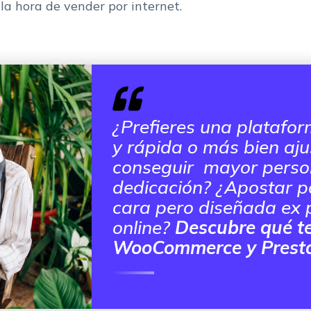
 la hora de vender por internet.
¿Prefieres una platafor
y rápida o más bien ajus
conseguir mayor perso
dedicación? ¿Apostar p
cara pero diseñada ex 
online?
Descubre qué te
WooCommerce y Prest