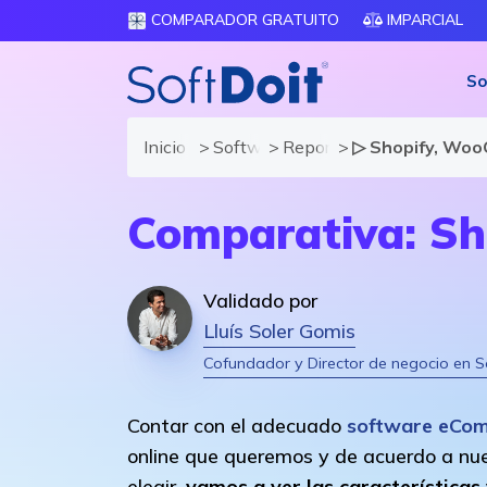
COMPARADOR GRATUITO
IMPARCIAL
So
Inicio
Software eCommerce
Reportajes
▷ Shopify, Woo
Comparativa: S
Validado por
Lluís Soler Gomis
Cofundador y Director de negocio en S
Contar con el adecuado
software eCo
online que queremos y de acuerdo a nu
elegir,
vamos a ver las características