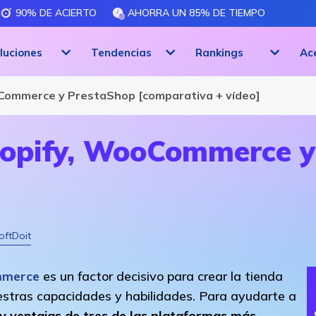
90% DE ACIERTO
AHORRA UN 85% DE TIEMPO
luciones
Tendencias
Rankings
Ac
Commerce y PrestaShop [comparativa + vídeo]
hopify, WooCommerce y
oftDoit
mmerce
es un factor decisivo para crear la tienda
estras capacidades y habilidades. Para ayudarte a
 y ventajas de tres de las plataformas más