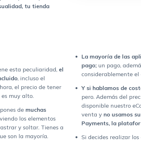
ualidad, tu tienda
La mayoría de las apl
pago;
un pago, ademá
iene esta peculiaridad,
el
considerablemente el 
ncluido
, incluso el
ora, el precio de tener
Y si hablamos de cost
 es muy alto.
pero. Además del pre
disponible nuestro e
ispones de
muchas
venta y
no usamos su
oviendo los elementos
Payments, la platafo
astrar y soltar. Tienes a
que son la mayoría.
Si decides realizar lo