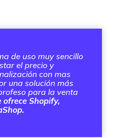
ma de uso muy sencillo
tar el precio y
nalización con mas
or una solución más
profeso para la venta
 ofrece Shopify,
aShop.