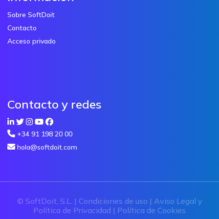
Sobre SoftDoit
Contacto
Acceso privado
Contacto y redes
+34 91 198 20 00
hola@softdoit.com
© SoftDoit, S.L. |
Condiciones de uso
|
Aviso Legal y
Política de Privacidad
|
Política de Cookies