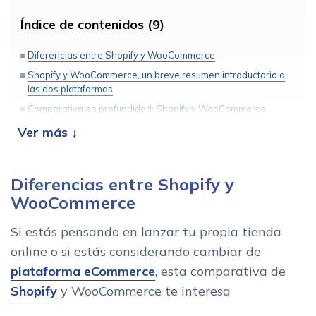
Índice de contenidos (9)
Diferencias entre Shopify y WooCommerce
Shopify y WooCommerce, un breve resumen introductorio a
las dos plataformas
Comparativa en profundidad: Shopify y WooCommerce
Hosting
Extensiones
Escalabilidad
Diferencias entre Shopify y
Personalizacion de Shopify y WooCommerce
WooCommerce
Precio
Si estás pensando en lanzar tu propia tienda
Shopify y Woocomerce ¿que plataforma elegir?
online o si estás considerando cambiar de
plataforma eCommerce
, esta comparativa de
Shopify
y WooCommerce te interesa