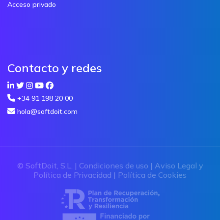
Acceso privado
Contacto y redes
+34 91 198 20 00
hola@softdoit.com
© SoftDoit, S.L. |
Condiciones de uso
|
Aviso Legal y
Política de Privacidad
|
Política de Cookies