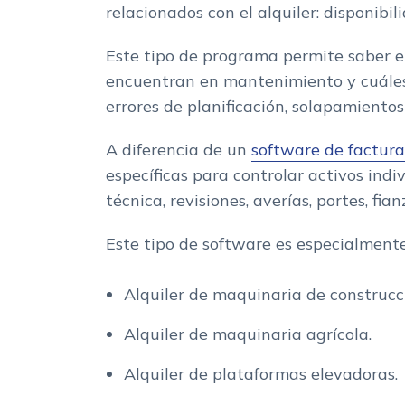
relacionados con el alquiler: disponibil
Control de disponibilidad y reservas
Gestion de flota y activos
Este tipo de programa permite saber en
Mantenimiento preventivo y correctivo
encuentran en mantenimiento y cuáles 
Logistica, entregas y recogidas
errores de planificación, solapamientos
Facturacion y cobros
A diferencia de un
software de factura
Informes y rentabilidad por maquina
específicas para controlar activos indi
Ventajas de utilizar un software para alquiler de 
técnica, revisiones, averías, portes, fi
Como elegir el mejor software para tu empresa de 
Tipo de maquinaria
Este tipo de software es especialmente
Tamano de la flota
Disponibilidad y reservas
Alquiler de maquinaria de construcc
Mantenimiento
Alquiler de maquinaria agrícola.
Facturacion
Logistica
Alquiler de plataformas elevadoras.
Movilidad