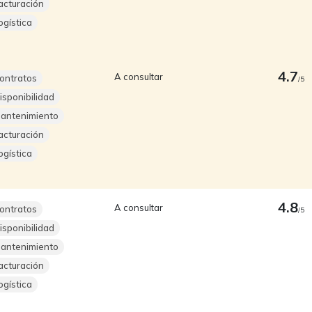
acturación
ogística
4.7
A consultar
ontratos
/5
isponibilidad
antenimiento
acturación
ogística
4.8
A consultar
ontratos
/5
isponibilidad
antenimiento
acturación
ogística