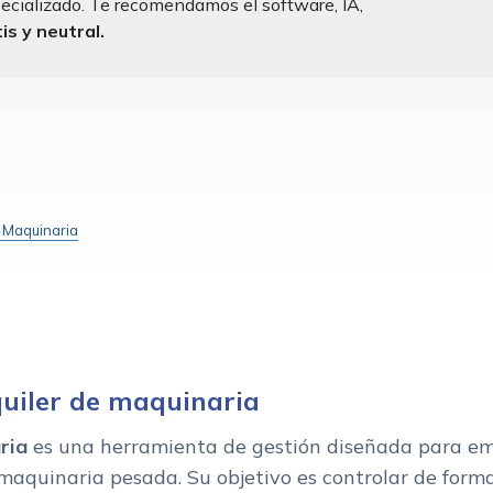
ecializado. Te recomendamos el software, IA,
s y neutral.
e Maquinaria
gestión de maquinaria
quiler de maquinaria
inaria en alquiler
 alquiler de maquinaria
ria
es una herramienta de gestión diseñada para em
 maquinaria pesada. Su objetivo es controlar de form