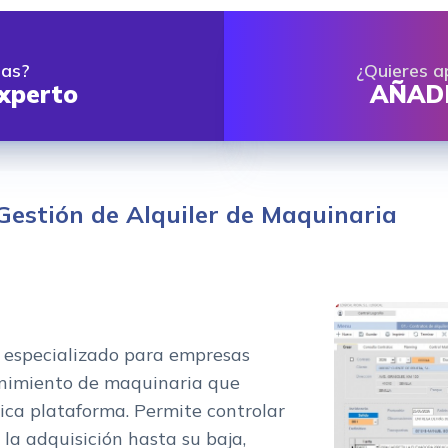
das?
¿Quieres a
xperto
AÑADE
Gestión de Alquiler de Maquinaria
 especializado para empresas
enimiento de maquinaria que
ica plataforma. Permite controlar
 la adquisición hasta su baja,