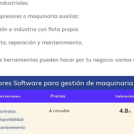
ndustriales.
presores o maquinaria auxiliar.
r de maquinaria
ón e industria con flota propia.
are para alquiler de maquinaria?
onar alquiler de maquinaria?
ta, reparación y mantenimiento.
 varias delegaciones?
s herramientas pueden hacer por tu negocio, vamos a 
vo?
 maquinaria?
ores Software para gestión de maquinaria
ware?
Precios
restaciones
Valoració
a tu negocio
4.8
A consultar
ontratos
/5
isponibilidad
antenimiento