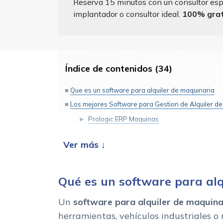
Reserva 15 minutos con un consultor esp
implantador o consultor ideal.
100% grati
Índice de contenidos (34)
Que es un software para alquiler de maquinaria
Los mejores Software para Gestion de Alquiler d
Prologic ERP Maquinas
Rentman
inspHire
Tabla comparativa de los mejores Software para 
Qué es un software para al
Caracteristicas de un software de gestion de maqu
Funcionalidades de un programa para empresas de
Un
software para alquiler de maquina
Gestion de clientes y presupuestos
herramientas, vehículos industriales o
Gestion de contratos de alquiler