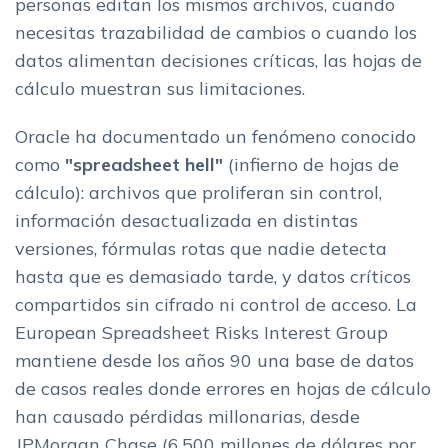
personas editan los mismos archivos, cuando
Preguntas frecuentes sobre alternativas a Excel
necesitas trazabilidad de cambios o cuando los
¿Cuanto cuesta migrar de Excel a una base de datos o
datos alimentan decisiones críticas, las hojas de
software especializado?
cálculo muestran sus limitaciones.
¿Puedo seguir usando Excel para algunas cosas
despues de migrar?
Oracle ha documentado un fenómeno conocido
¿Que pasa con mis datos historicos en Excel?
como
"spreadsheet hell"
(infierno de hojas de
¿Necesito conocimientos tecnicos para usar
cálculo): archivos que proliferan sin control,
alternativas no-code?
información desactualizada en distintas
Conclusion: elige la herramienta correcta para cada tipo de
versiones, fórmulas rotas que nadie detecta
dato
hasta que es demasiado tarde, y datos críticos
Mas contenido relacionado
compartidos sin cifrado ni control de acceso. La
European Spreadsheet Risks Interest Group
mantiene desde los años 90 una base de datos
de casos reales donde errores en hojas de cálculo
han causado pérdidas millonarias, desde
JPMorgan Chase (6.500 millones de dólares por