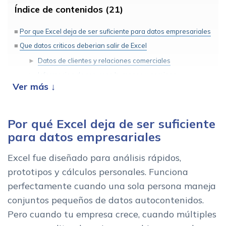
Índice de contenidos (21)
Por que Excel deja de ser suficiente para datos empresariales
Que datos criticos deberian salir de Excel
Datos de clientes y relaciones comerciales
Informacion de recursos humanos y nominas
Cumplimiento normativo y auditoria
Inventario y cadena de suministro
Por qué Excel deja de ser suficiente
Cuando Excel sigue siendo la mejor opcion
para datos empresariales
Alternativas a Excel segun el tipo de dato
Bases de datos no-code: la transicion mas suave
Excel fue diseñado para análisis rápidos,
Plataformas de gestion todo-en-uno
prototipos y cálculos personales. Funciona
Software especializado por dominio
perfectamente cuando una sola persona maneja
Como decidir cuando migrar
conjuntos pequeños de datos autocontenidos.
Planificacion de la migracion: siete pasos practicos
Pero cuando tu empresa crece, cuando múltiples
Errores frecuentes al buscar alternativas a Excel