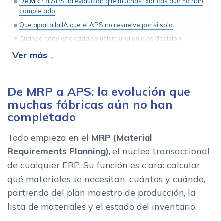
De MRP a APS: la evolucion que muchas fabricas aun no han
completado
Que aporta la IA que el APS no resuelve por si solo
Cuando conviene cada solucion: una guia de decision
practica
El factor que mas condiciona el exito: los datos y la disciplina
operativa
Preguntas frecuentes sobre planificacion de produccion con
De MRP a APS: la evolución que
IA y APS
muchas fábricas aún no han
¿Un planificador con IA puede funcionar sin APS?
completado
¿El APS reemplaza al ERP?
Todo empieza en el
MRP (Material
¿Que sectores se benefician mas del salto a IA en
planificacion?
Requirements Planning)
, el núcleo transaccional
de cualquier ERP. Su función es clara: calcular
Conclusion: la tecnologia adecuada para el problema
adecuado
qué materiales se necesitan, cuántos y cuándo,
Mas informacion relacionada
partiendo del plan maestro de producción, la
lista de materiales y el estado del inventario.