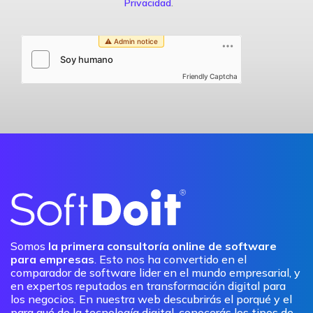
Privacidad
.
Friendly Captcha
Somos
la primera consultoría online de software
para empresas
. Esto nos ha convertido en el
comparador de software lider en el mundo empresarial, y
en expertos reputados en transformación digital para
los negocios. En nuestra web descubrirás el porqué y el
para qué de la tecnología digital, conocerás los tipos de