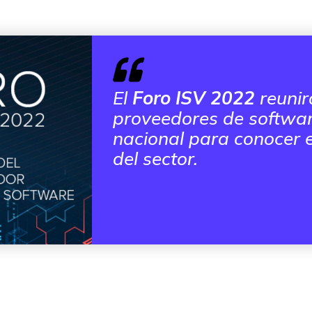
El
Foro ISV 2022
reunir
proveedores de softwar
nacional para conocer el
del sector.