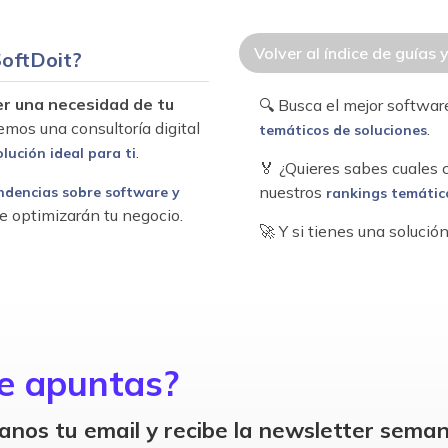
Volver al índice de guías 
oftDoit?
er una necesidad de tu
🔍 Busca el mejor softwa
emos una consultoría digital
.
temáticos de soluciones
.
olución ideal para ti
🏅 ¿Quieres sabes cuales
nuestros
ndencias sobre software y
rankings temátic
e optimizarán tu negocio.
🚀 Y si tienes una soluci
e apuntas?
anos tu email y recibe la newsletter seman