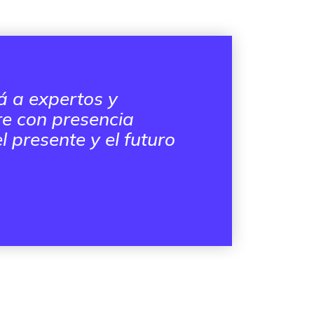
á a expertos y
e con presencia
 presente y el futuro