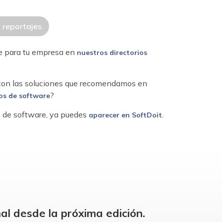
y reportajes
re para tu empresa en
nuestros directorios
 con las soluciones que recomendamos en
?
os de software
ón de software, ya puedes
.
aparecer en SoftDoit
al desde la próxima edición.