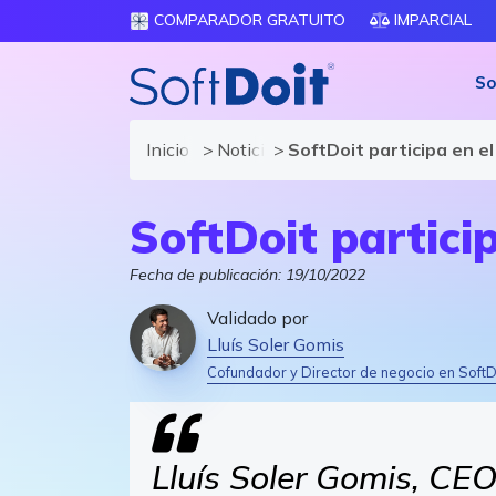
COMPARADOR GRATUITO
IMPARCIAL
So
Inicio
Noticias de SoftDoit
SoftDoit participa en e
SoftDoit partici
Fecha de publicación:
19/10/2022
Validado por
Lluís Soler Gomis
Cofundador y Director de negocio en SoftD
Lluís Soler Gomis, CE