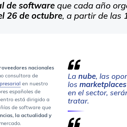
al de software
que cada año org
el 26 de octubre
, a partir de las
proveedores nacionales
La
nube
, las op
mo consultora de
los
marketplace
presarial
en nuestro
en el sector, ser
ores españoles de
uentro está dirigido a
tratar.
añías de software que
ncias, la actualidad y
mercado.