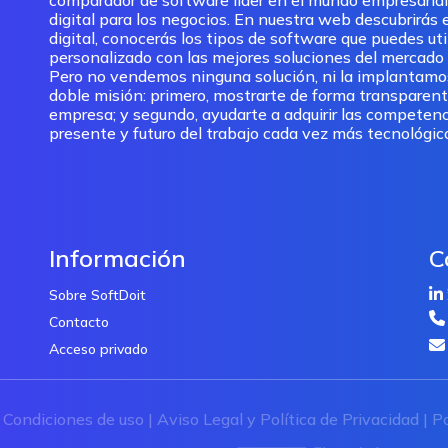
comparador de software lider en el mundo empresarial
digital para los negocios. En nuestra web descubrirás e
digital, conocerás los tipos de software que puedes ut
personalizado con las mejores soluciones del mercado pa
Pero no vendemos ninguna solución, ni la implantam
doble misión: primero, mostrarte de forma transparent
empresa; y segundo, ayudarte a adquirir las competenc
presente y futuro del trabajo cada vez más tecnológic
Información
C
Sobre SoftDoit
Contacto
Acceso privado
|
Condiciones de uso
|
Aviso Legal y Política de Privacidad
|
Po