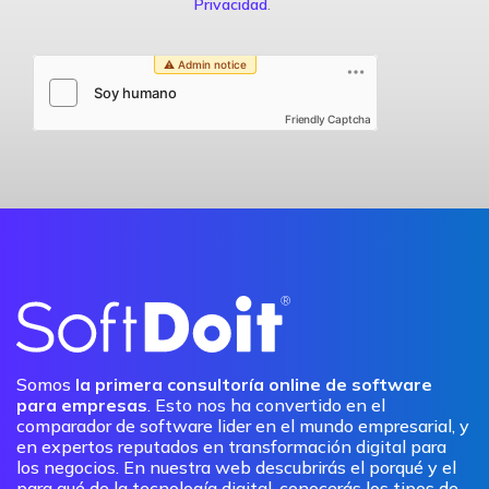
Privacidad
.
Friendly Captcha
Somos
la primera consultoría online de software
para empresas
. Esto nos ha convertido en el
comparador de software lider en el mundo empresarial, y
en expertos reputados en transformación digital para
los negocios. En nuestra web descubrirás el porqué y el
para qué de la tecnología digital, conocerás los tipos de