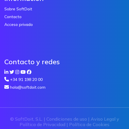
Sobre SoftDoit
Contacto
Acceso privado
Contacto y redes
+34 91 198 20 00
hola@softdoit.com
© SoftDoit, S.L. |
Condiciones de uso
|
Aviso Legal y
Política de Privacidad
|
Política de Cookies