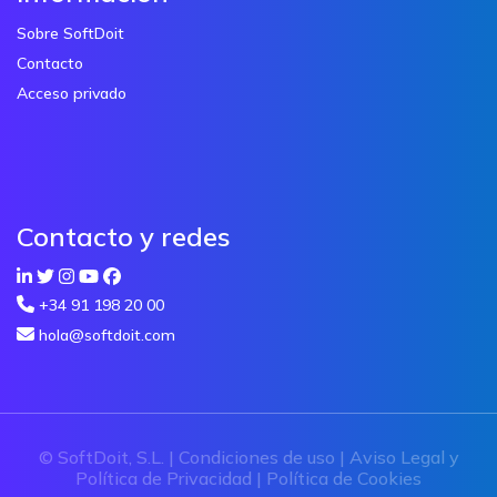
Sobre SoftDoit
Contacto
Acceso privado
Contacto y redes
+34 91 198 20 00
hola@softdoit.com
© SoftDoit, S.L. |
Condiciones de uso
|
Aviso Legal y
Política de Privacidad
|
Política de Cookies