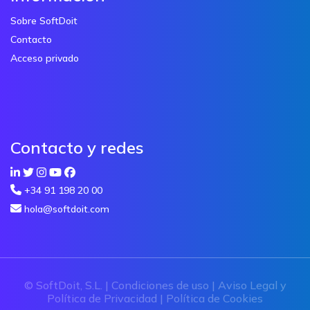
Sobre SoftDoit
Contacto
Acceso privado
Contacto y redes
+34 91 198 20 00
hola@softdoit.com
© SoftDoit, S.L. |
Condiciones de uso
|
Aviso Legal y
Política de Privacidad
|
Política de Cookies