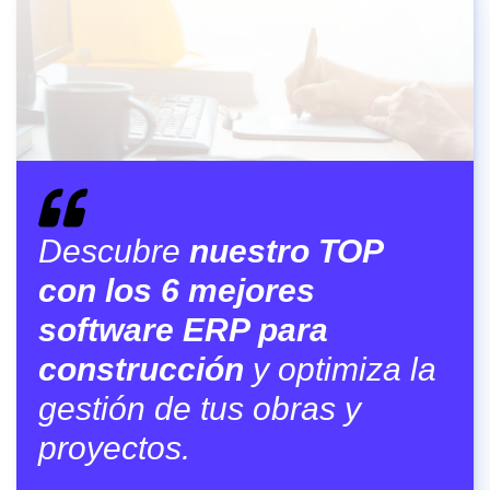
Descubre
nuestro TOP
con los 6 mejores
software ERP
para
construcción
y optimiza la
gestión de tus obras y
proyectos.