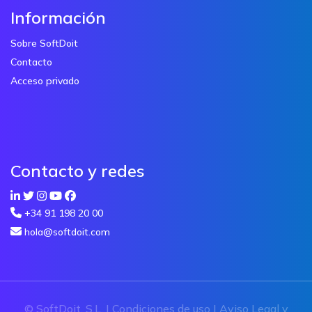
Información
Sobre SoftDoit
Contacto
Acceso privado
Contacto y redes
+34 91 198 20 00
hola@softdoit.com
© SoftDoit, S.L. |
Condiciones de uso
|
Aviso Legal y