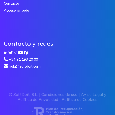
Contacto
Acceso privado
Contacto y redes
+34 91 198 20 00
hola@softdoit.com
© SoftDoit, S.L. |
Condiciones de uso
|
Aviso Legal y
Política de Privacidad
|
Política de Cookies