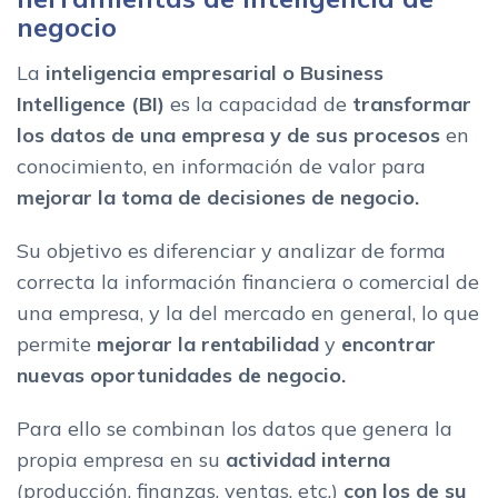
Caracteristicas del software Business Intelligence
negocio
Principales caracteristicas
La
inteligencia empresarial o Business
Integracion para la gestion de datos
Intelligence (BI)
es la capacidad de
transformar
Software BI y las herramientas de analisis de datos: data
los datos de una empresa y de sus procesos
en
analytics
conocimiento, en información de valor para
Tipos de analisis Business Intelligence: modelos descriptivos
mejorar la toma de decisiones de negocio.
y modelos predictivos
Analisis de datos descriptivos
Su objetivo es diferenciar y analizar de forma
Modelos predictivos BI
correcta la información financiera o comercial de
5 ventajas del software Business Intelligence para tus
una empresa, y la del mercado en general, lo que
decisiones empresariales
permite
mejorar la rentabilidad
y
encontrar
¿Como funciona una herramienta BI?
nuevas oportunidades de negocio.
Acciones fundamentales
Asistente Conversacional
Para ello se combinan los datos que genera la
propia empresa en su
actividad interna
Ejemplos de aplicaciones Business Intelligence para
empresas: adapta el BI a tu sector
(producción, finanzas, ventas, etc.)
con los de su