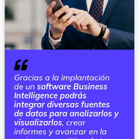
Gracias a la implantación
de un
software Business
Intelligence podrás
integrar diversas fuentes
de datos para analizarlos y
visualizarlos
, crear
informes y avanzar en la