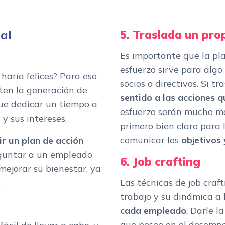
ral
5. Traslada un pro
Es importante que la pl
esfuerzo sirve para algo
haría felices? Para eso
socios o directivos. Si 
iten la generación de
sentido a las acciones q
ue dedicar un tiempo a
esfuerzo serán mucho ma
 y sus intereses.
primero bien claro para 
comunicar los
objetivos 
ir un plan de acción
eguntar a un empleado
6. Job crafting
mejorar su bienestar, ya
.
Las técnicas de job craf
trabajo y su dinámica a 
cada empleado
. Darle l
que posee en el desempe