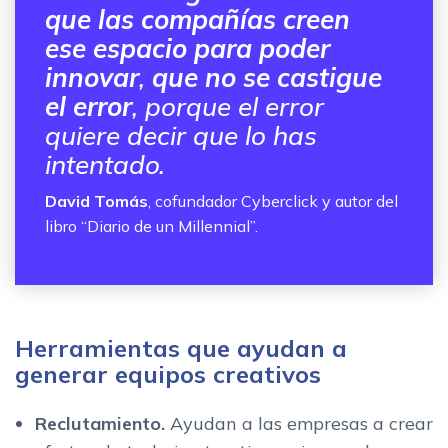
que las compañías creen
ese espacio para poder
innovar
,
que no se castigue
el error
, porque el error
quiere decir que lo has
intentado.
David Tomás
, cofundador Cyberclick y autor del
libro “Diario de un Millennial”.
Herramientas que ayudan a
generar equipos creativos
Reclutamiento.
Ayudan a las empresas a crear