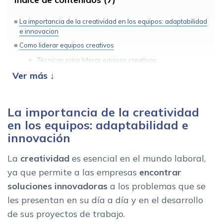
La importancia de la creatividad en los equipos: adaptabilidad
e innovacion
Como liderar equipos creativos
Tecnicas para liderar equipos creativos
Habilidades de un equipo creativo ¿que talento necesita tu
empresa?
Como seleccionar y formar equipos creativos
La importancia de la creatividad
Herramientas que ayudan a generar equipos creativos
en los equipos: adaptabilidad e
Encuentra el mejor software para gestionar equipos creativos
innovación
La
creatividad
es esencial en el mundo laboral,
ya que permite a las empresas
encontrar
soluciones innovadoras
a los problemas que se
les presentan en su día a día y en el desarrollo
de sus proyectos de trabajo.