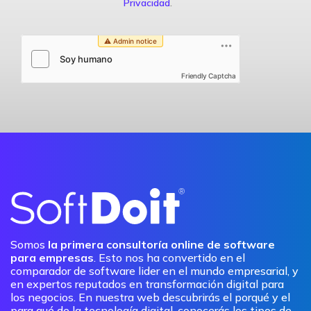
Privacidad
.
Friendly Captcha
Somos
la primera consultoría online de software
para empresas
. Esto nos ha convertido en el
comparador de software lider en el mundo empresarial, y
en expertos reputados en transformación digital para
los negocios. En nuestra web descubrirás el porqué y el
para qué de la tecnología digital, conocerás los tipos de