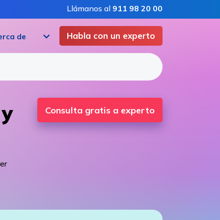
Llámanos al
911 98 20 00
Habla con un experto
erca de
 y
Consulta gratis a experto
s
er