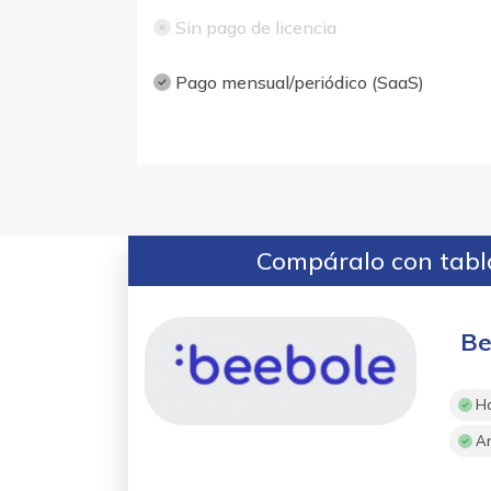
Sin pago de licencia
Pago mensual/periódico (SaaS)
Compáralo con tabla
Be
Ho
An