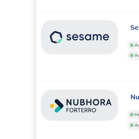
Se
Ac
Au
Nu
Ho
An