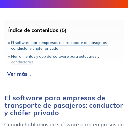
Índice de contenidos (5)
El software para empresas de transporte de pasajeros:
conductor y chofer privado
Herramientas y app del software para autocares y
conductores
Caracteristicas de un software para empresas empresas de
chofer privados y autocares
4 ventajas del software para empresas de chofer privados y
autocares con conductor
El software para empresas de
Encuentra el mejor software para gestionar tu flota de
transporte de pasajeros: conductor
autocares y coches con chofer
y chófer privado
Cuando hablamos de software para empresas de