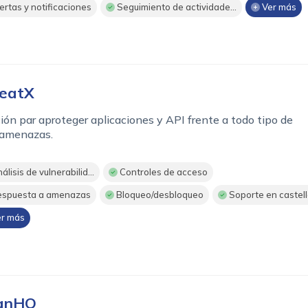
ertas y notificaciones
Seguimiento de actividade...
Ver más
eatX
ión par aproteger aplicaciones y API frente a todo tipo de
ramenazas.
lisis de vulnerabilid...
Controles de acceso
spuesta a amenazas
Bloqueo/desbloqueo
Soporte en castel
r más
tanHQ