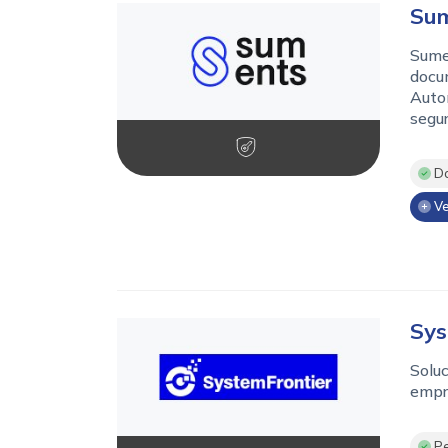
Su
Sumen
docu
Autom
segur
Do
Ve
Sys
Soluc
empre
Pe