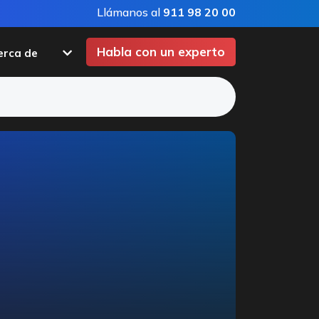
Llámanos al
911 98 20 00
Habla con un experto
erca de