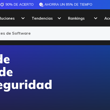
90% DE ACIERTO
AHORRA UN 85% DE TIEMPO
luciones
Tendencias
Rankings
Ac
a
ntes de Software
de
 de
eguridad