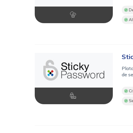
De
Al
Sti
Plata
de se
Ci
Si