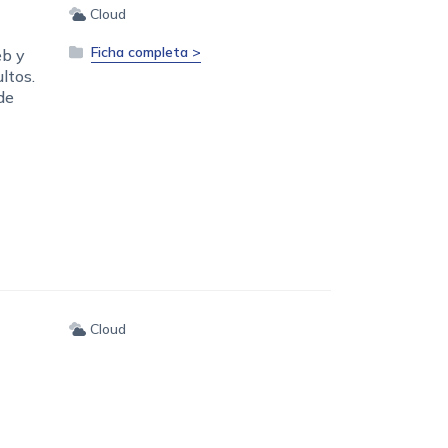
Cloud
Ficha completa >
eb y
ltos.
de
Cloud