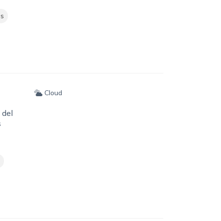
as
Cloud
 del
s