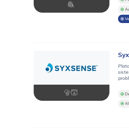
Au
Ve
Syx
Plata
siste
probl
De
Al