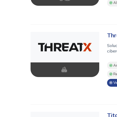
Al
Thr
Soluc
cibe
Aná
Re
Ve
Ti