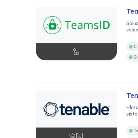
Te
Soluc
segur
Ci
Si
Ten
Plata
siste
De