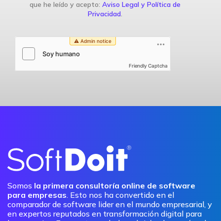
que he leído y acepto:
Aviso Legal y Política de
Privacidad
.
Friendly Captcha
Somos
la primera consultoría online de software
para empresas
. Esto nos ha convertido en el
comparador de software lider en el mundo empresarial, y
en expertos reputados en transformación digital para