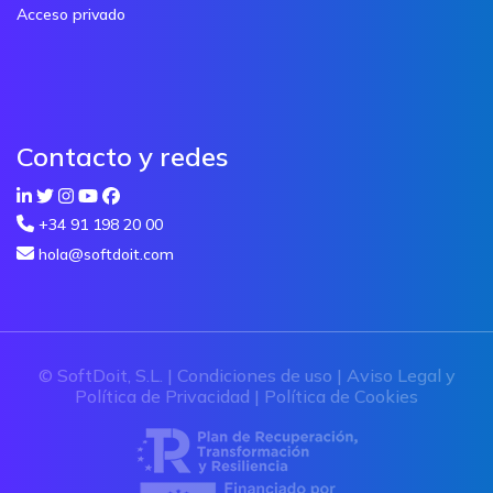
Acceso privado
Contacto y redes
+34 91 198 20 00
hola@softdoit.com
© SoftDoit, S.L. |
Condiciones de uso
|
Aviso Legal y
Política de Privacidad
|
Política de Cookies