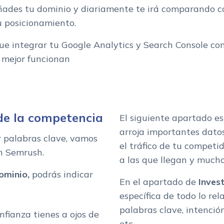
ñades tu dominio y diariamente te irá comparando c
u posicionamiento.
que integrar tu Google Analytics y Search Console c
e mejor funcionan
de la competencia
El siguiente apartado e
arroja importantes dato
 palabras clave, vamos
el tráfico de tu competi
n Semrush.
a las que llegan y much
ominio,
podrás indicar
En el apartado de
Inves
específica de todo lo rel
palabras clave, intenció
nfianza tienes a ojos de
etc.