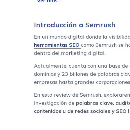
Semrush y su SEO On Page
Auditoria del sitio
SEO local
Introducción a Semrush
Plantilla de contenido SEO
SEO checker y Log File Analyzer
En un mundo digital donde la visibilida
herramientas SEO
como Semrush se ha
Otras funcionalidades de Semrush
dentro del marketing digital.
Precio de Semrush
¿Es Semrush la herramienta que estabas buscand
Actualmente, cuenta con una base de 
dominios y 23 billones de palabras cla
empresas hasta grandes corporaciones
En esta review de Semrush, explorarem
investigación de
palabras clave, audit
contenidos u de redes sociales y SEO l