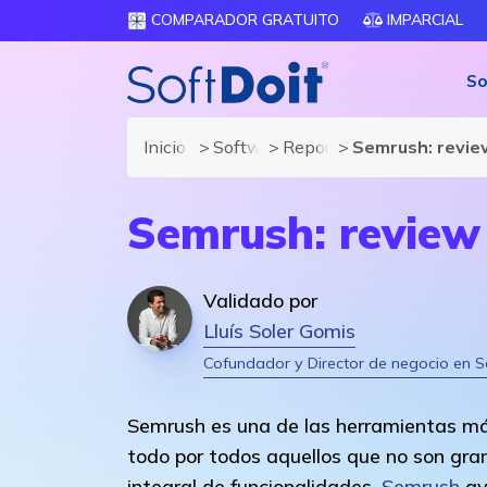
COMPARADOR GRATUITO
IMPARCIAL
So
Inicio
Software de Marketing
Reportajes
Semrush: revie
Semrush: review
Validado por
Lluís Soler Gomis
Cofundador y Director de negocio en S
Semrush es una de las herramientas más
todo por todos aquellos que no son gra
integral de funcionalidades,
Semrush
ay