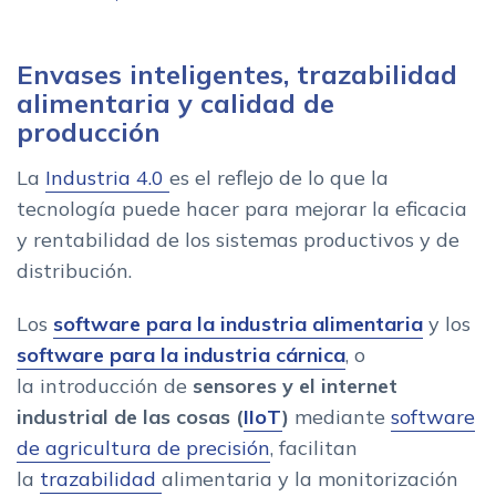
smart packaging
Ventajas de los envases inteligentes para el sector
Envases inteligentes, trazabilidad
alimentario
alimentaria y calidad de
Encuentra el mejor software para tu industria alimentaria y
producción
envases inteligentes
La
Industria 4.0
es el reflejo de lo que la
tecnología puede hacer para mejorar la eficacia
y rentabilidad de los sistemas productivos y de
distribución.
Los
software para la industria alimentaria
y los
software para la industria cárnica
, o
la introducción de
sensores y el internet
industrial
de las cosas (
IIoT
)
mediante
software
de agricultura de precisión
, facilitan
la
trazabilidad
alimentaria y la monitorización