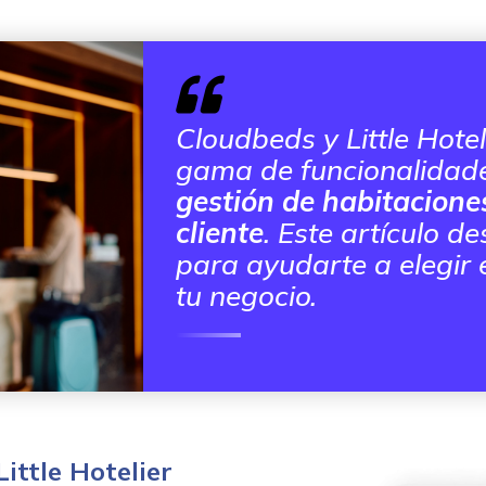
Cloudbeds y Little Hote
gama de funcionalidade
gestión de habitaciones
cliente
. Este artículo d
para ayudarte a elegir
tu negocio.
ittle Hotelier