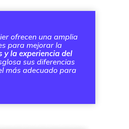
lier ofrecen una amplia
s para mejorar la
 y la experiencia del
esglosa sus diferencias
 el más adecuado para