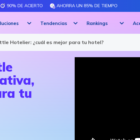
90% DE ACIERTO
AHORRA UN 85% DE TIEMPO
luciones
Tendencias
Rankings
Ac
tle Hotelier: ¿cuál es mejor para tu hotel?
tle
ativa,
ara tu