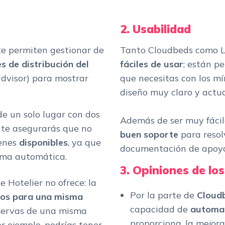
2. Usabilidad
te permiten gestionar de
Tanto Cloudbeds como Li
s de distribución del
fáciles de usar
; están p
advisor) para mostrar
que necesitas con los m
diseño muy claro y actua
e un solo lugar con dos
Además de ser muy fácil
 te asegurarás que no
buen soporte
para resol
ienes
disponibles
, ya que
documentación de apoyo
orma automática.
3. Opiniones de los
e Hotelier no ofrece: la
Por la parte de
Cloud
cios para una misma
capacidad de
automat
eservas de una misma
proporciona, la mejor
or ejemplo, podrías tener