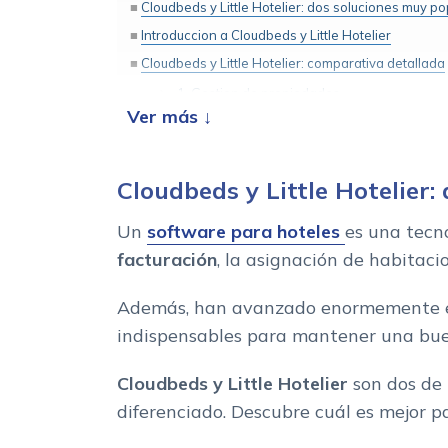
Cloudbeds y Little Hotelier: dos soluciones muy p
Introduccion a Cloudbeds y Little Hotelier
Cloudbeds y Little Hotelier: comparativa detallada
1. Gestion de propiedades
2. Usabilidad
3. Opiniones de los usuarios
4. Precio
Cloudbeds y Little Hotelier
5. Experiencia del cliente
Un
software para hoteles
es una tecn
Cloudbeds y Little Hotelier, ¿son las herramienta
facturación
, la asignación de habitac
Además, han avanzado enormemente en 
indispensables para mantener una b
Cloudbeds y Little Hotelier
son dos de 
diferenciado. Descubre cuál es mejor pa