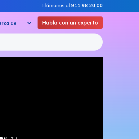
Llámanos al
911 98 20 00
Habla con un experto
erca de