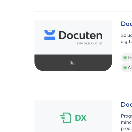
Do
Soluc
digita
Di
Al
Doc
Progr
minor
produ