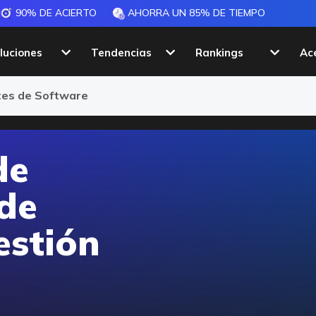
90% DE ACIERTO
AHORRA UN 85% DE TIEMPO
luciones
Tendencias
Rankings
Ac
ntes de Software
de
 de
estión