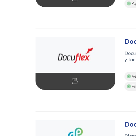
Ap
Doc
Docuf
y fac
Ve
Fi
Do
Plata