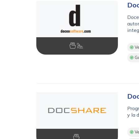
Doc
Doce
autom
integ
Ve
Ga
Doc
Progr
y la 
Ve