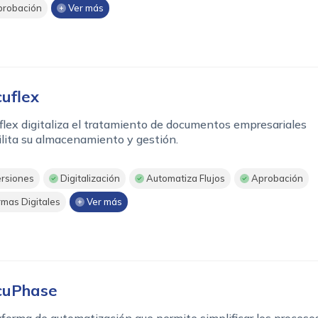
robación
Ver más
uflex
lex digitaliza el tratamiento de documentos empresariales
ilita su almacenamiento y gestión.
rsiones
Digitalización
Automatiza Flujos
Aprobación
rmas Digitales
Ver más
cuPhase
forma de automatización que permite simplificar los proceso