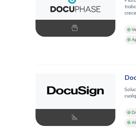
traba
crece
Ve
Ap
Doc
Soluc
cual
Di
Al