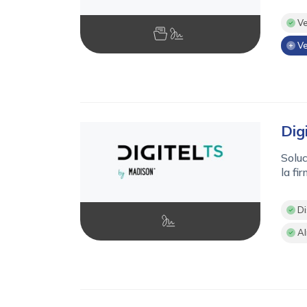
Ve
Ve
Dig
Soluc
la fi
Di
Al