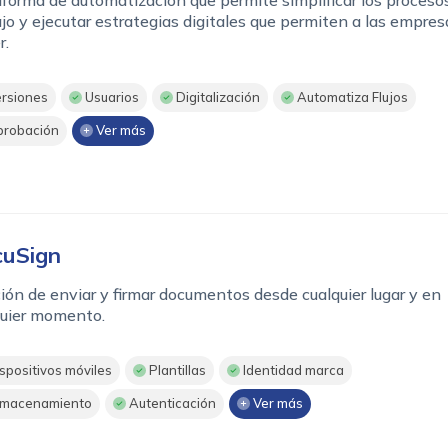
jo y ejecutar estrategias digitales que permiten a las empres
r.
rsiones
Usuarios
Digitalización
Automatiza Flujos
robación
Ver más
uSign
ión de enviar y firmar documentos desde cualquier lugar y en
quier momento.
spositivos móviles
Plantillas
Identidad marca
macenamiento
Autenticación
Ver más