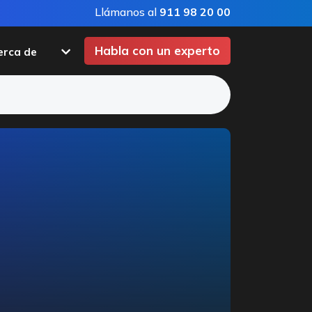
Llámanos al
911 98 20 00
Habla con un experto
erca de