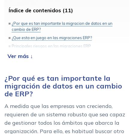
Índice de contenidos (11)
¿Por que es tan importante la migracion de datos en un
cambio de ERP?
¿Que esta en juego en las migraciones ERP?
Principales riesgos en las migraciones ERP
1. Perdida de datos clave: clientes, productos...
2. Errores en el mapeo de campos
3. Duplicidad o desactualizacion de registros
¿Por qué es tan importante la
4. No validar los datos antes de la puesta en marcha
migración de datos en un cambio
5. Falta de backups y plan de recuperacion
de ERP?
6. Interrupciones en procesos criticos
A medida que las empresas van creciendo,
Como evitar errores al migrar datos de un ERP a otro
requieren de un sistema robusto que sea capaz
¿Cuales son los beneficios de una correcta migracion de
de gestionar todos los ámbitos que abarca la
datos ERP?
organización. Para ello, es habitual buscar otro