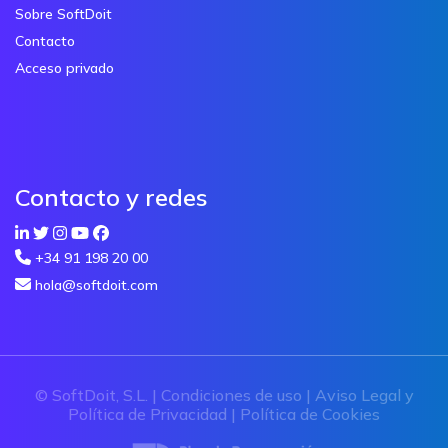
Sobre SoftDoit
Contacto
Acceso privado
Contacto y redes
+34 91 198 20 00
hola@softdoit.com
© SoftDoit, S.L. |
Condiciones de uso
|
Aviso Legal y
Política de Privacidad
|
Política de Cookies