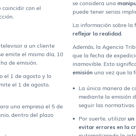
se considera una
manipu
e coincidir con el
puede tener serias implic
cción.
La información sobre la 
reflejar la realidad
.
elevisor a un cliente
Además, la Agencia Tribu
 se emite el mismo día, 10
que la fecha de expedic
cha de emisión.
inamovible. Esto signifi
emisión
una vez que la 
 el 1 de agosto y lo
mite el 1 de agosto,
La única manera de cor
mediante la emisión 
seguir las normativas 
para una empresa el 5 de
nio, dentro del plazo
Por suerte, utilizar
un
evitar errores en la 
automatizando la intr