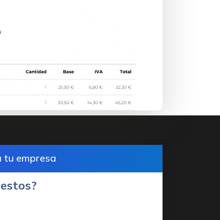
a tu empresa
uestos?