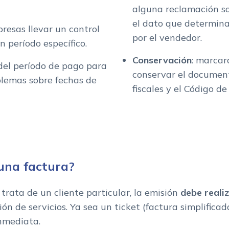
alguna reclamación so
el dato que determina
presas llevar un control
por el vendedor.
n período específico.
Conservación
: marcar
 del período de pago para
conservar el document
oblemas sobre fechas de
fiscales y el Código de
una factura?
rata de un cliente particular, la emisión
debe reali
ón de servicios. Ya sea un ticket (factura simplificad
inmediata.