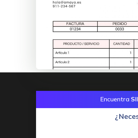
Encuentra
S
¿Neces