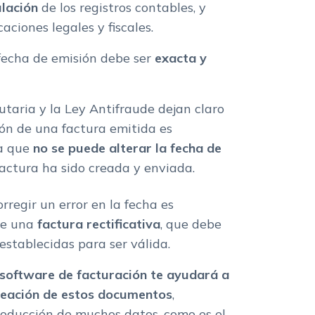
lación
de los registros contables, y
aciones legales y fiscales.
fecha de emisión debe ser
exacta y
taria y la Ley Antifraude dejan claro
ión de una factura emitida es
ca que
no se puede alterar la fecha de
factura ha sido creada y enviada.
regir un error en la fecha es
de una
factura rectificativa
, que debe
establecidas para ser válida.
 software de facturación te ayudará a
creación de estos documentos
,
oducción de muchos datos, como es el