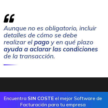
Aunque no es obligatorio, incluir
detalles de cómo se debe
realizar el
pago
y en qué plazo
ayuda a aclarar las condiciones
de la transacción.
Encuentra
SIN COSTE
el mejor Software de
Facturación para tu empresa