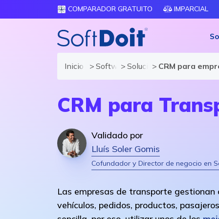
COMPARADOR GRATUITO
IMPARCIAL
So
Inicio
Software CRM
Soluciones y módulos de
CRM para empre
CRM para Transp
Validado por
Lluís Soler Gomis
Cofundador y Director de negocio en S
Las empresas de transporte gestionan a
vehículos, pedidos, productos, pasajeros
sencilla, por eso, utilizar unos de los
mej