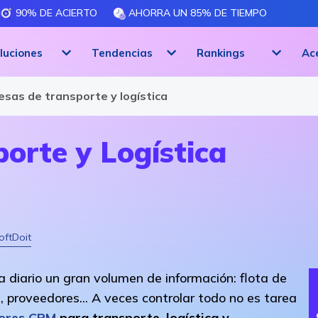
90% DE ACIERTO
AHORRA UN 85% DE TIEMPO
luciones
Tendencias
Rankings
Ac
 Software CRM
sas de transporte y logística
orte y Logística
oftDoit
 diario un gran volumen de información: flota de
, proveedores... A veces controlar todo no es tarea
ores CRM
para
transporte, logística y