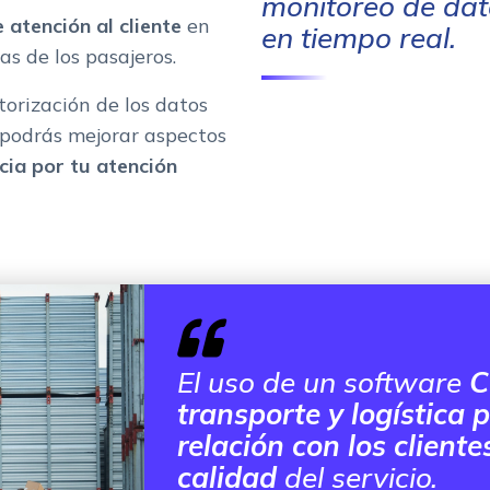
monitoreo de dato
atención al cliente
en
en tiempo real.
as de los pasajeros.
torización de los datos
podrás mejorar aspectos
cia por tu atención
El uso de un software
C
transporte y logística 
relación con los client
calidad
del servicio.