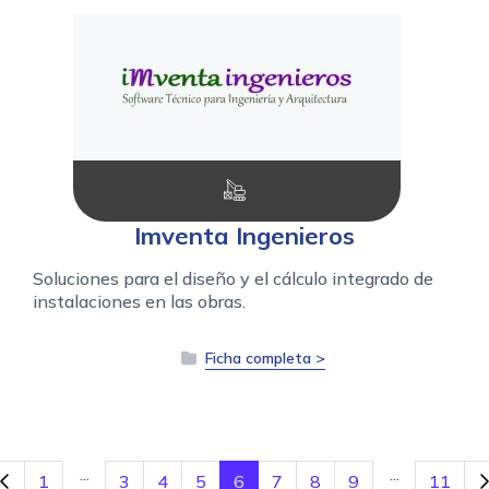
Imventa Ingenieros
Soluciones para el diseño y el cálculo integrado de
instalaciones en las obras.
Ficha completa >
...
...
1
3
4
5
6
7
8
9
11