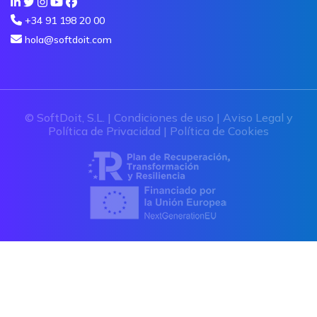
+34 91 198 20 00
hola@softdoit.com
© SoftDoit, S.L. |
Condiciones de uso
|
Aviso Legal y
Política de Privacidad
|
Política de Cookies