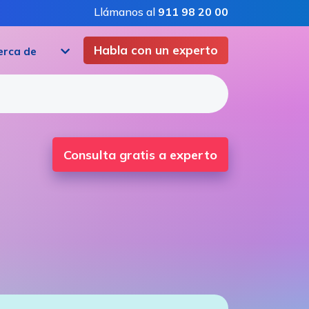
Llámanos al
911 98 20 00
Habla con un experto
erca de
Consulta gratis a experto