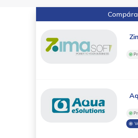
Compáral
Zi
Pr
Aq
Pr
Ve