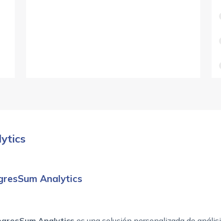
ytics
ogresSum Analytics
ogresSum Analytics
es una solución personalizada de análisi