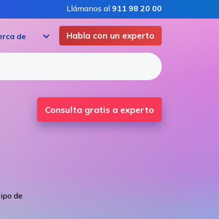
Llámanos al
911 98 20 00
Habla con un experto
erca de
Consulta gratis a experto
tipo de