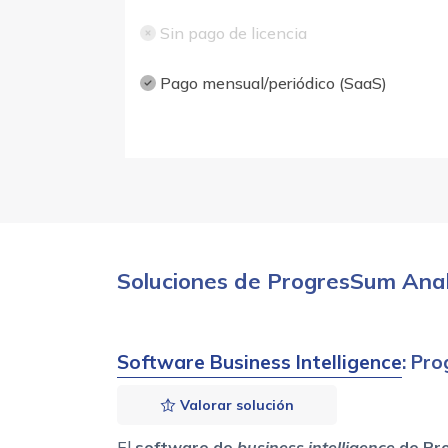
Sin pago de licencia
Pago mensual/periódico (SaaS)
Soluciones de ProgresSum Anal
Software Business Intelligence
: Pr
Valorar solución
El
software de
business intelligence
de Pr