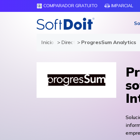
COMPARADOR GRATUITO
IMPARCIAL
So
Inicio
Directorio de proveedores
ProgresSum Analytics
Pr
so
In
Soluci
inform
empre