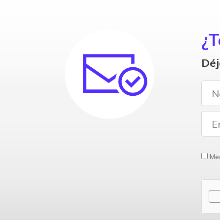
¿T
Déj
Med