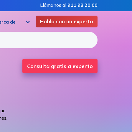
Llámanos al
911 98 20 00
Habla con un experto
erca de
Consulta gratis a experto
que
mes.