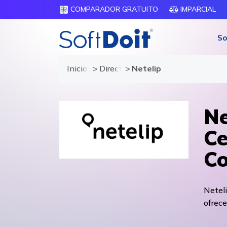
COMPARADOR GRATUITO
IMPARCIAL
So
Inicio
Directorio de proveedores
Netelip
Ne
Ce
Co
Netel
ofrece