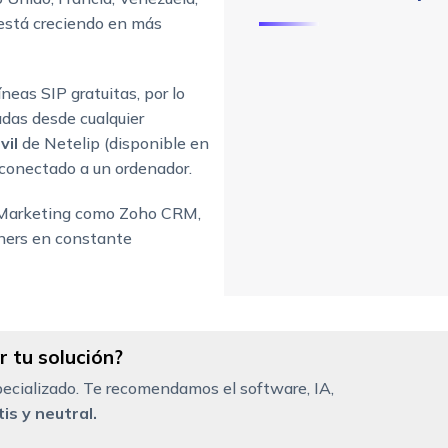
 está creciendo en más
íneas SIP gratuitas, por lo
madas desde cualquier
il
de Netelip (disponible en
conectado a un ordenador.
e Marketing como Zoho CRM,
ners en constante
 tu solución?
ecializado. Te recomendamos el software, IA,
is y neutral.