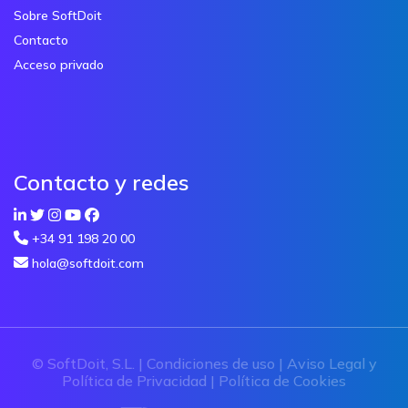
Sobre SoftDoit
Contacto
Acceso privado
Contacto y redes
+34 91 198 20 00
hola@softdoit.com
© SoftDoit, S.L. |
Condiciones de uso
|
Aviso Legal y
Política de Privacidad
|
Política de Cookies