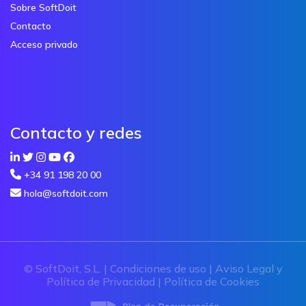
Sobre SoftDoit
Contacto
Acceso privado
Contacto y redes
+34 91 198 20 00
hola@softdoit.com
© SoftDoit, S.L. |
Condiciones de uso
|
Aviso Legal y
Política de Privacidad
|
Política de Cookies